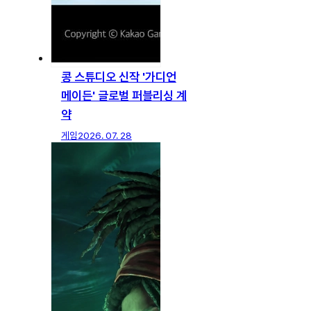
콩 스튜디오 신작 '가디언
메이든' 글로벌 퍼블리싱 계
약
게임
2026. 07. 28