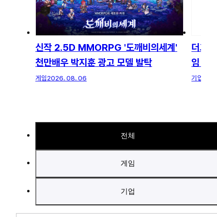
신작 2.5D MMORPG '도깨비의세계'
더그림
천만배우 박지훈 광고 모델 발탁
임 개
게임
2026. 08. 06
기업
2026
전체
게임
기업