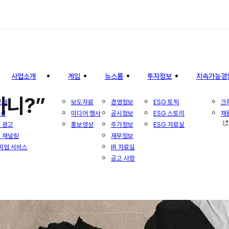
사업소개
게임
뉴스룸
투자정보
지속가능경
하니?”
소개
보도자료
경영정보
ESG 토픽
크
리싱
미디어 행사
공시정보
ESG 스토리
채
 광고
홍보영상
주가정보
ESG 자료실
 채널링
재무정보
미엄 서비스
IR 자료실
공고 사항