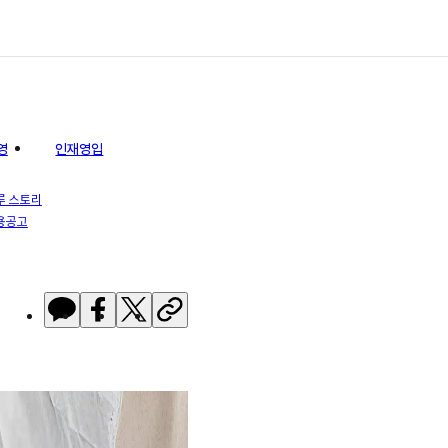
영
인재영입
루 스토리
용공고