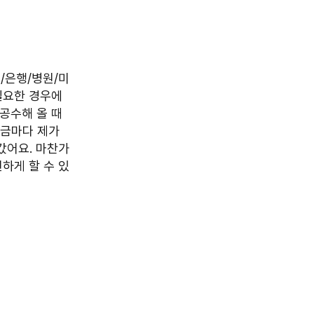
서/은행/병원/미
필요한 경우에
공수해 올 때
놀금마다 제가
갔어요. 마찬가
하게 할 수 있